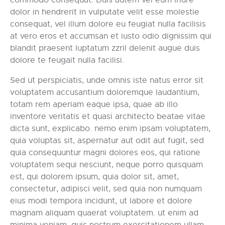
commodo consequat. Duis autem vel eum iriure
dolor in hendrerit in vulputate velit esse molestie
consequat, vel illum dolore eu feugiat nulla facilisis
at vero eros et accumsan et iusto odio dignissim qui
blandit praesent luptatum zzril delenit augue duis
dolore te feugait nulla facilisi.
Sed ut perspiciatis, unde omnis iste natus error sit
voluptatem accusantium doloremque laudantium,
totam rem aperiam eaque ipsa, quae ab illo
inventore veritatis et quasi architecto beatae vitae
dicta sunt, explicabo. nemo enim ipsam voluptatem,
quia voluptas sit, aspernatur aut odit aut fugit, sed
quia consequuntur magni dolores eos, qui ratione
voluptatem sequi nesciunt, neque porro quisquam
est, qui dolorem ipsum, quia dolor sit, amet,
consectetur, adipisci velit, sed quia non numquam
eius modi tempora incidunt, ut labore et dolore
magnam aliquam quaerat voluptatem. ut enim ad